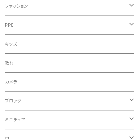
ファッション
アクセサリー
PPE
スカル
マスク
キッズ
その他
教材
カメラ
ブロック
LEGO
ミニチュア
建築模型
虫